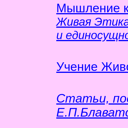
Мышление ка
Живая Этика
и единосущн
Учение Жив
Статьи, по
Е.П.Блават