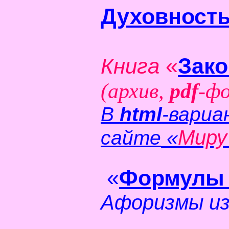
Духовност
«
Зак
Книга
(архив,
pdf
-ф
В
html
-вариа
«
Миру
сайте
«
Формулы 
Афоризмы из